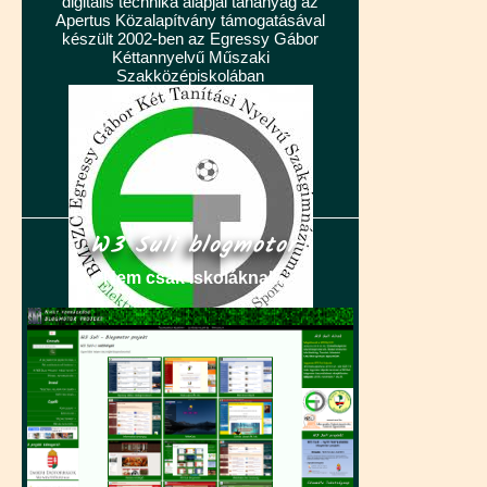
digitális technika alapjai tananyag az
Apertus Közalapítvány támogatásával
készült 2002-ben az Egressy Gábor
Kéttannyelvű Műszaki
Szakközépiskolában
W3 Suli blogmotor
Nem csak iskoláknak