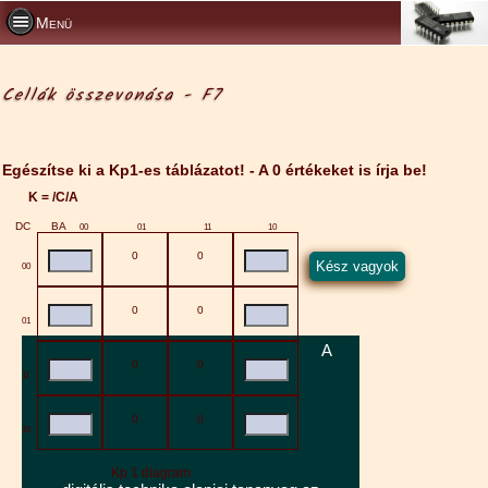
Menü
Cellák összevonása - F7
Egészítse ki a Kp1-es táblázatot! - A 0 értékeket is írja be!
K = /C/A
DC
BA
00
01
11
10
0
0
00
0
0
01
A
0
0
11
0
0
10
Kp 1 diagram