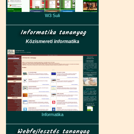
W3 Suli
Informatika tananyag
Közismereti informatika
Informatika
Webfejlesztés tananyag