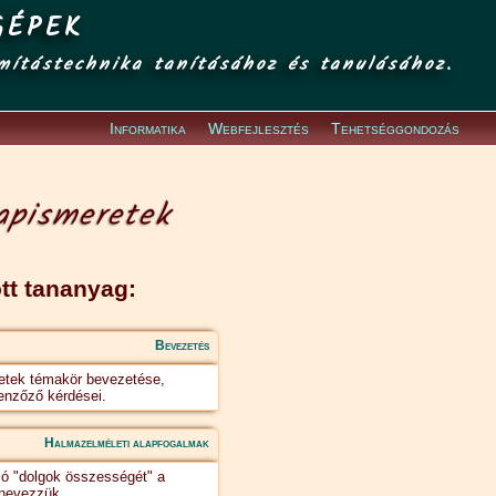
GÉPEK
mítástechnika tanításához és tanulásához.
Informatika
Webfejlesztés
Tehetséggondozás
lapismeretek
tt tananyag:
Bevezetés
retek témakör bevezetése,
lenzőző kérdései.
Halmazelméleti alapfogalmak
zó "dolgok összességét" a
nevezzük.