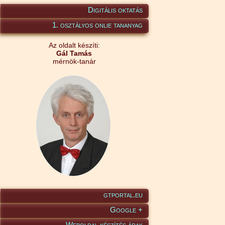
Digitális oktatás
1. osztályos onlie tananyag
Az oldalt készíti:
Gál Tamás
mérnök-tanár
gtportal.eu
Google +
Weboldal készítés árak