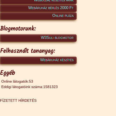
Webáruház bérlés 2000 Ft
Online pláza
Blogmotorunk:
W3Suli blogmotor
Felhasznált tananyag:
Webáruház készítés
Egyéb
Online látogatók:53
Eddigi látogatóink száma:1581323
FÍZETETT HÍRDETÉS