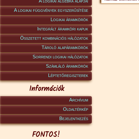
A logikai algebra alapjai
A logikai függvények egyszerűsítése
Logikai áramkörök
Integrált áramköri kapuk
Összetett kombinációs hálózatok
Tároló alapáramkörök
Sorrendi logikai hálózatok
Számláló áramkörök
Léptetőregiszterek
Információk
Archívum
Oldaltérkép
Bejelentkezés
FONTOS!