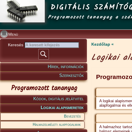
DIGITÁLIS SZÁMÍTÓ
Programozott tananyag a szá
Menü
Kezdőlap
Keresés
Logikai a
Hírek, információk
Szerkesztők
Programozo
Programozott tananyag
Kódok, digitális jelátvitel
A logikai alapisme
alapfogalmai és el
Logikai alapismeretek
Bevezetés
Halmazelméleti alapfogalmak
A halmazhoz tarto
halmaz elemeinek 