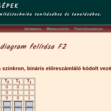
GÉPEK
mítástechnika tanításához és tanulásához.
Informatika
Webfejlesztés
Tehetséggondozás
diagram felírása F2
a szinkron, bináris előreszámláló kódolt vezé
T
T
T
2
1
1
0
0
1
0
1
1
0
0
1