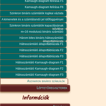
Karnaugh-diagram felírása F5
Karnaugh-diagram felírása F6
Szinkron bináris számlálók logikai vázlata
A kimenetek és a számlálandó jel időfüggvényei
Szinkron bináris számlálók kapacitásának
bővítése
m=16 modulusú bináris számláló
Három bites bináris hátraszámláló
állapottáblázata
Hátraszámláló állapottáblázata F1
Hátraszámláló állapottáblázata F2
Hátraszámláló állapottáblázata F3
Hátraszámláló Karnaugh-diagram F1
Hátraszámláló Karnaugh-diagram F2
Hátraszámláló Karnaugh-diagram F3
Aszinkron bináris számlálók
Léptetőregiszterek
Információk