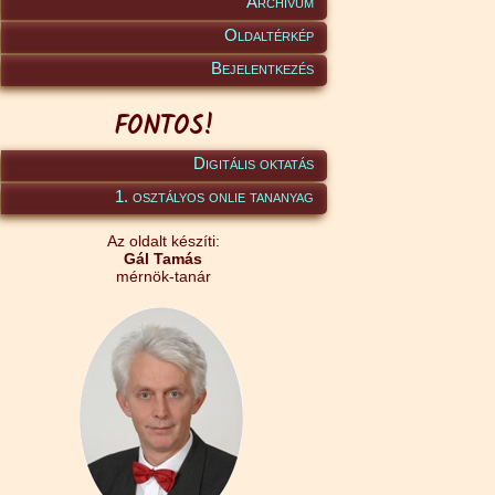
Archívum
Oldaltérkép
Bejelentkezés
FONTOS!
Digitális oktatás
1. osztályos onlie tananyag
Az oldalt készíti:
Gál Tamás
mérnök-tanár