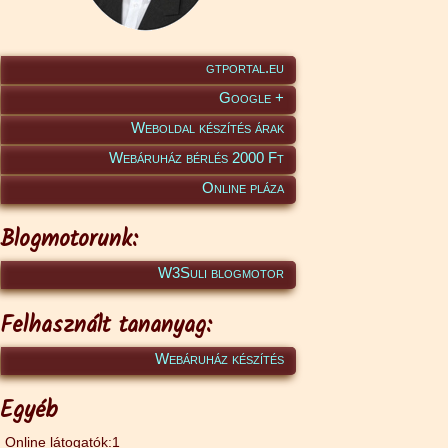
gtportal.eu
Google +
Weboldal készítés árak
Webáruház bérlés 2000 Ft
Online pláza
Blogmotorunk:
W3Suli blogmotor
Felhasznált tananyag:
Webáruház készítés
Egyéb
Online látogatók:1