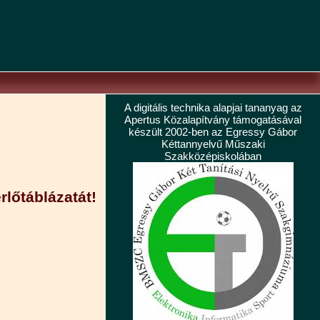
A digitális technika alapjai tananyag az
Apertus Közalapítvány támogatásával
készült 2002-ben az Egressy Gábor
Kéttannyelvű Műszaki
Szakközépiskolában
rlőtáblázatát!