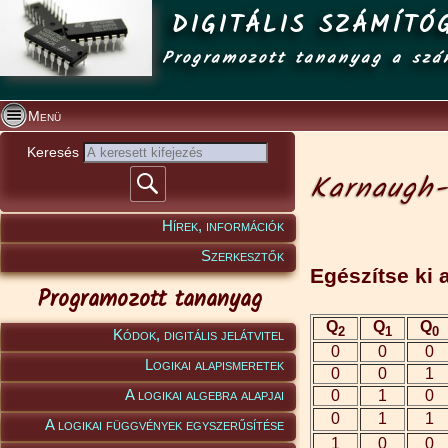
DIGITÁLIS SZÁMÍTÓ
Programozott tananyag a szá
Menü
Keresés
Karnaugh-
Hírek, információk
Szerkesztők
Egészítse ki 
Programozott tananyag
Q
Q
Q
2
1
0
Kódok, digitális jelátvitel
0
0
0
Logikai alapismeretek
0
0
1
A logikai algebra alapjai
0
1
0
0
1
1
A logikai függvények egyszerűsítése
1
0
0