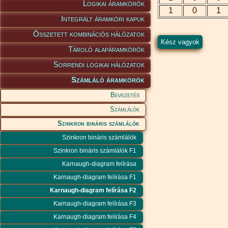
Logikai áramkörök
1
0
1
Integrált áramköri kapuk
Összetett kombinációs hálózatok
Tároló alapáramkörök
Sorrendi logikai hálózatok
Számláló áramkörök
Bevezetés
Számlálók
Szinkron bináris számlálók
Szinkron bináris számlálók
Szinkron bináris számlálók F1
Karnaugh-diagram felírása
Karnaugh-diagram felírása F1
Karnaugh-diagram felírása F2
Karnaugh-diagram felírása F3
Karnaugh-diagram felírása F4