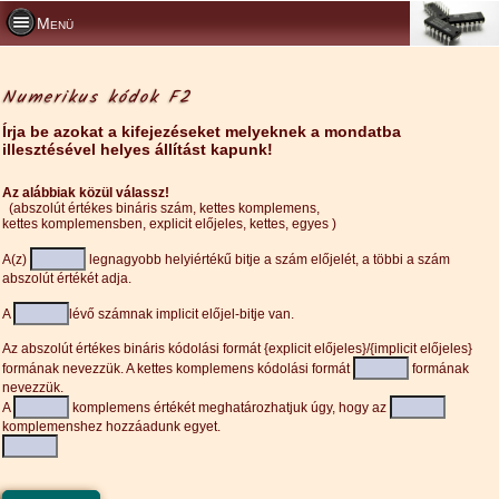
Menü
Numerikus kódok F2
Írja be azokat a kifejezéseket melyeknek a mondatba
illesztésével helyes állítást kapunk!
Az alábbiak közül válassz!
(abszolút értékes bináris szám, kettes komplemens,
kettes komplemensben, explicit előjeles, kettes, egyes )
A(z)
legnagyobb helyiértékű bitje a szám előjelét, a többi a szám
abszolút értékét adja.
A
lévő számnak implicit előjel-bitje van.
Az abszolút értékes bináris kódolási formát {explicit előjeles}/{implicit előjeles}
formának nevezzük. A kettes komplemens kódolási formát
formának
nevezzük.
A
komplemens értékét meghatározhatjuk úgy, hogy az
komplemenshez hozzáadunk egyet.